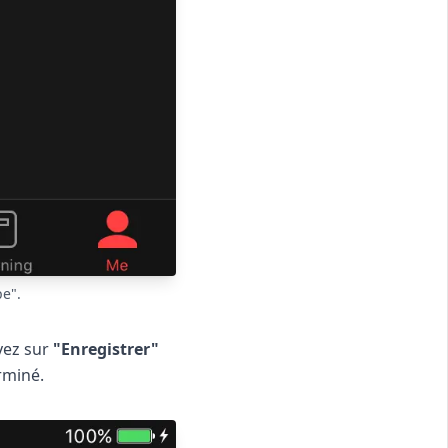
pe".
yez sur
"Enregistrer"
rminé.