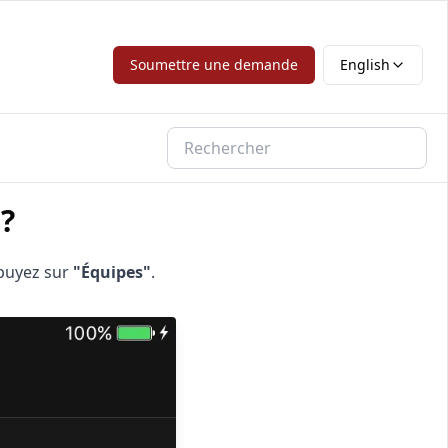
Soumettre une demande
English
?
puyez sur
"Équipes"
.