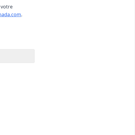
 votre
nada.com
.