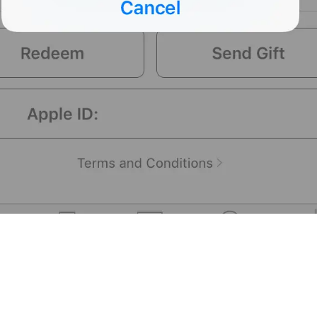
Afficher l'identifiant Apple
n de votre compte, il y a une section appelée "Abonnement