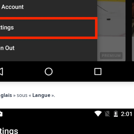
glais
» sous «
Langue
».